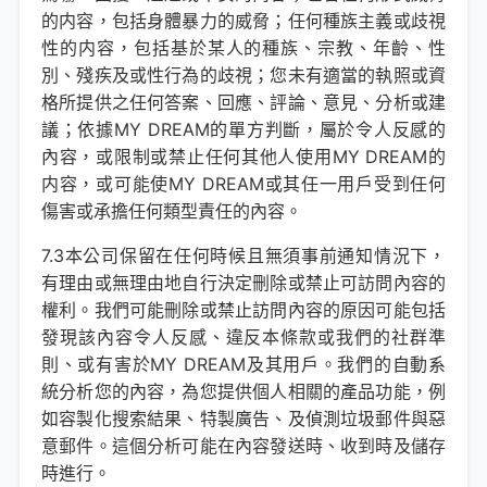
的内容，包括身體暴力的威脅；任何種族主義或歧視
性的内容，包括基於某人的種族、宗教、年齡、性
別、殘疾及或性行為的歧視；您未有適當的執照或資
格所提供之任何答案、回應、評論、意見、分析或建
議；依據MY DREAM的單方判斷，屬於令人反感的
內容，或限制或禁止任何其他人使用MY DREAM的
内容，或可能使MY DREAM或其任一用戶受到任何
傷害或承擔任何類型責任的內容。
7.3本公司保留在任何時候且無須事前通知情況下，
有理由或無理由地自行決定刪除或禁止可訪問內容的
權利。我們可能刪除或禁止訪問內容的原因可能包括
發現該內容令人反感、違反本條款或我們的社群準
則、或有害於MY DREAM及其用戶。我們的自動系
統分析您的內容，為您提供個人相關的產品功能，例
如容製化搜索結果、特製廣告、及偵測垃圾郵件與惡
意郵件。這個分析可能在內容發送時、收到時及儲存
時進行。