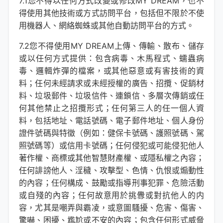
7.1您不得以任何方式改變或修改MY DREAM，也不
得使用其他技術或方式訪問平台，包括但不限於不使
用機器人、網絡蜘蛛或其他自動訪問平台的方式。
7.2您不得使用MY DREAM上傳、傳輸、散布、儲存
或以任何方式提供：包含病毒、木馬程式、蠕蟲病
毒、邏輯炸彈的檔案，或其他惡意或有害技術的資
料；任何未經請求或未經授權的廣告、招攬、促銷材
料、垃圾郵件、垃圾信件、連鎖信、多層次傳銷或任
何其他禁止之招攬形式；任何第三人的任一個人資
料，包括地址、電話號碼、電子郵件地址、個人身份
證件號碼與特徵（例如：健保卡號碼、護照號碼、駕
照號碼等）或信用卡號碼；任何侵犯或可能侵犯他人
著作權、商標或其他智慧財產權、或隱私權之內容；
任何誹謗他人、淫穢、攻擊型、色情、仇恨或煽動性
的內容；任何構成、鼓勵或指導刑事犯罪、危險活動
或自殘的內容；任何故意用於挑釁或對抗他人的内
容，尤其是嘲弄與霸凌，或意圖騷擾、危害、傷害、
驚嚇、困擾、尷尬或不安的內容；包含任何形式威脅